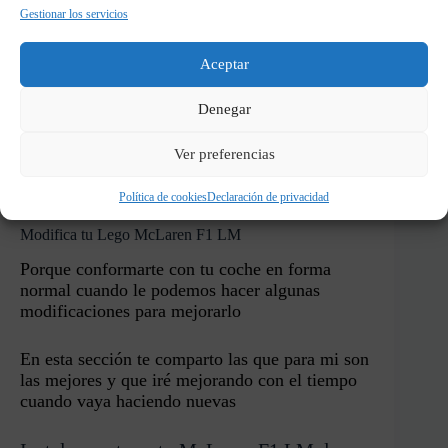
Gestionar los servicios
Uno de los mejores alternativos que he
hecho de Lego, súper parecido al modelo
original, lleno de detalles y muy robusto,
Aceptar
lo malo… que es de pago, pero te lo
cuento todo en el blog y video
Denegar
Ver preferencias
VER ALTERNATIVO
Política de cookies
Declaración de privacidad
Modifica tu Lego McLaren F1 LM
Porque conformarte con tu coche en forma
normal cuando le podemos hacer algunas
modificaciones para mejorarlo
En esta sección te comparto las que para mi son
las mejores y que iré mejorando con el tiempo
cuando vaya haciendo nuevas