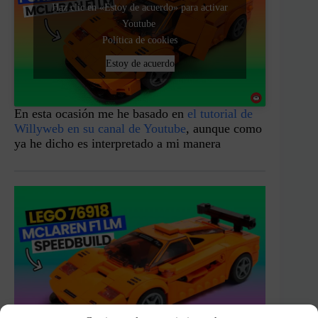
Haz clic en «Estoy de acuerdo» para activar
Youtube
Política de cookies
Estoy de acuerdo
En esta ocasión me he basado en
el tutorial de
Willyweb en su canal de Youtube
, aunque como
ya he dicho es interpretado a mi manera