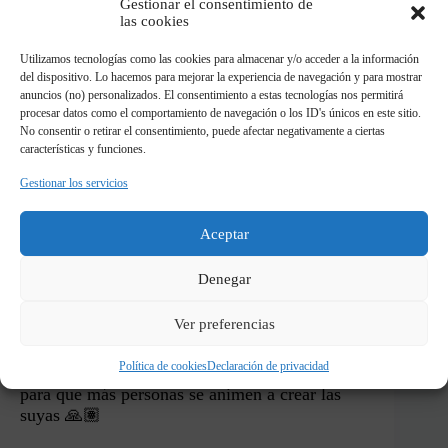
Gestionar el consentimiento de
las cookies
Utilizamos tecnologías como las cookies para almacenar y/o acceder a la información
del dispositivo. Lo hacemos para mejorar la experiencia de navegación y para mostrar
Si quieres hacer construcciones
anuncios (no) personalizados. El consentimiento a estas tecnologías nos permitirá
alternativas con el mismo set del
procesar datos como el comportamiento de navegación o los ID's únicos en este sitio.
McLaren LM y Solus, en el blog que le
No consentir o retirar el consentimiento, puede afectar negativamente a ciertas
hemos hecho puedes ver más alternativos
características y funciones.
geniales
Gestionar los servicios
VER BLOG MCLAREN LM
Aceptar
Denegar
Comparte en mis redes sociales
Ver preferencias
Si haces este Moc o cualquier
modificación
lego
de esta web seria un placer poder ver tu
Política de cookies
Declaración de privacidad
creación en
instagram
o
tiktok
y compartirla
para que más personas se animen a crear las
suyas 🙏🏽