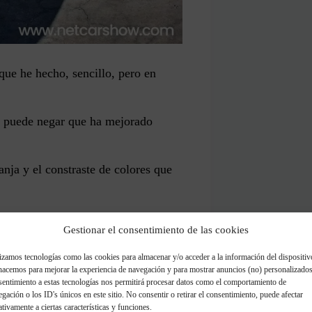
que he hecho, sencillo, pero en
e puede negar que ha mejorado
anja y el constraste de colores que
ra hacer la cabina tan elaborada de
Gestionar el consentimiento de las cookies
izamos tecnologías como las cookies para almacenar y/o acceder a la información del dispositiv
n trasero del coche, se engancha
hacemos para mejorar la experiencia de navegación y para mostrar anuncios (no) personalizados
sentimiento a estas tecnologías nos permitirá procesar datos como el comportamiento de
gación o los ID's únicos en este sitio. No consentir o retirar el consentimiento, puede afectar
tivamente a ciertas características y funciones.