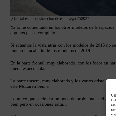
¿Qué tal es la construcción de este Lego 75892?
Ya lo he comentado en los otros modelos de 6 espacios 
algunos pasos complejo
Si echamos la vista atrás con los modelos de 2015 no s
mucho el acabado de los modelos de 2019
En la parte frontal, muy elaborado, con los focos en nar
queda espectacular
La parte trasera, muy elaborada y los varios cristales pa
este McLaren Senna
Util
Lo único que suele dar un poco de problema es el aleró
Lo 
bien pero en ocasiones salta…
con
nave
nega