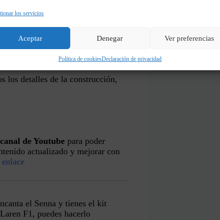
n 8 espacios, creo que es mucho
ionar los servicios
Aceptar
Denegar
Ver preferencias
Política de cookies
Declaración de privacidad
s los detalles de la construcción,
canal de Youtube
para poder
ntenido actualizado y mejorar con
 enlace
encanta el Senna y tienes el kit
Laren F1, puedes hacerlo