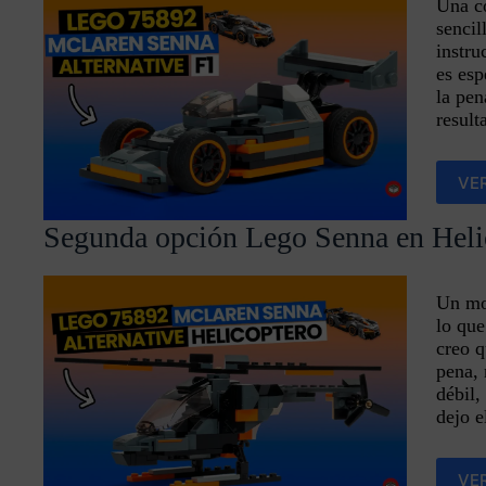
Una co
sencil
instr
es esp
la pen
result
VER
Segunda opción Lego Senna en Heli
Un mo
lo qu
creo q
pena, 
débil,
dejo el
VE