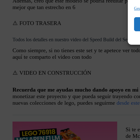
Además, creo que este modelo se podría reeditar pero e
mejor que tan estrecho en 6
Gest
⚠️ FOTO TRASERA
Todos los detalles en nuestro video del Speed Build del Senna
Como siempre, si no tienes este set y te apetece ver todo
aquí te comparto el video con todo
⚠️ VIDEO EN CONSTRUCCIÓN
Recuerda que me ayudas mucho dando apoyo en mi 
monetizar este proyecto y que pueda seguir trayendo co
nuevas colecciones de lego, puedes seguirme
desde este
Si te 
de Mc