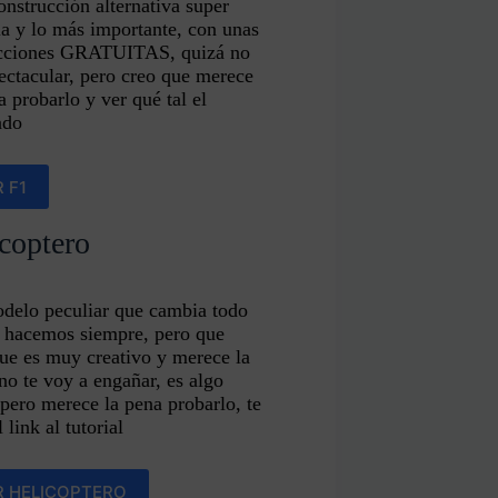
nstrucción alternativa super
la y lo más importante, con unas
ucciones GRATUITAS, quizá no
ectacular, pero creo que merece
a probarlo y ver qué tal el
ado
 F1
coptero
delo peculiar que cambia todo
e hacemos siempre, pero que
ue es muy creativo y merece la
no te voy a engañar, es algo
 pero merece la pena probarlo, te
 link al tutorial
R HELICOPTERO