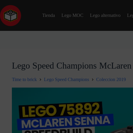
Tienda
Lego MOC
Lego alternativo
Le
Lego Speed Champions McLaren
Time to brick
Lego Speed Champions
Coleccion 2019