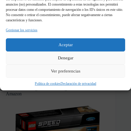
anuncios (no) personalizados. El consentimiento a estas tecnologías nos permitirá
procesar datos como el comportamiento de navegación o los ID's únicos en este sitio.
No consentir o retirar el consentimiento, puede afectar negativamente a ciertas
La última construcción, quizá la más
características y funciones.
«fea» de las tres pero que bueno, me hizo
Gestionar los servicios
gracia y encima es gratuita lo que lo hace
más interesante, no tiene nada destacado
pero si te aburre el mustang quizá te
Aceptar
entretienes un rato
Denegar
VER BUGGY ALTERNATIVO
Ver preferencias
Política de cookies
Declaración de privacidad
Encuentra el Lego Ford Mustang Fastback 75884 en
Amazon