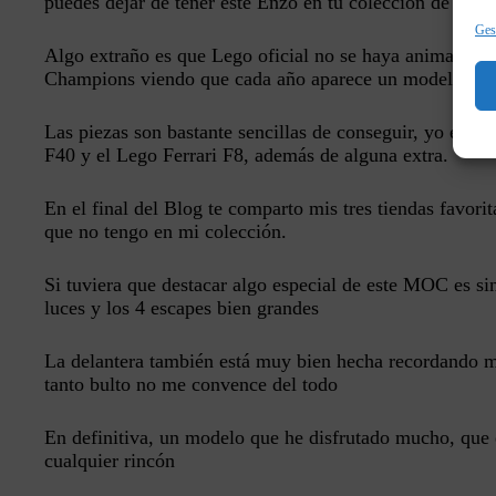
puedes dejar de tener este Enzo en tu colección de Lego
Gest
Algo extraño es que Lego oficial no se haya animado a 
Champions viendo que cada año aparece un modelo nu
Las piezas son bastante sencillas de conseguir, yo en mi
F40 y el Lego Ferrari F8, además de alguna extra.
En el final del Blog te comparto mis tres tiendas favori
que no tengo en mi colección.
Si tuviera que destacar algo especial de este MOC es sin
luces y los 4 escapes bien grandes
La delantera también está muy bien hecha recordando m
tanto bulto no me convence del todo
En definitiva, un modelo que he disfrutado mucho, que e
cualquier rincón