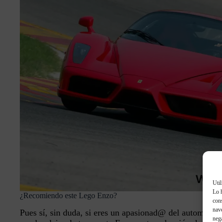
Util
Lo 
¿Recomiendo este Lego Enzo?
con
nave
Pues sí, sin duda, si eres un apasionad@ del automóvil
nega