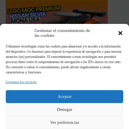
Gestionar el consentimiento de
las cookies
Utilizamos tecnologías como las cookies para almacenar y/o acceder a la información
del dispositivo. Lo hacemos para mejorar la experiencia de navegación y para mostrar
anuncios (no) personalizados. El consentimiento a estas tecnologías nos permitirá
procesar datos como el comportamiento de navegación o los ID's únicos en este sitio.
No consentir o retirar el consentimiento, puede afectar negativamente a ciertas
características y funciones.
Si te ha gustado este modelo recuerda que
tienes otra construcción del mismo
Gestionar los servicios
constructor y de la misma pelicula, en
este caso el Silvia S15 Mona Lisa en
Aceptar
formato Lego, otro MOC genial que te va
a gustar
Denegar
Ver preferencias
VER REVIEW