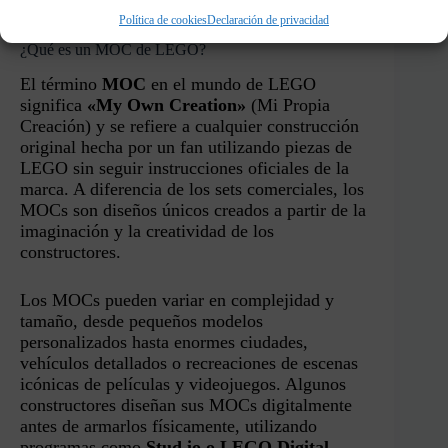
Política de cookies
Declaración de privacidad
¿Qué es un MOC de LEGO?
El término
MOC
en el mundo de LEGO
significa
«My Own Creation»
(Mi Propia
Creación) y se refiere a cualquier construcción
original hecha por un fan utilizando piezas de
LEGO sin seguir instrucciones oficiales de la
marca. A diferencia de los sets comerciales, los
MOCs son diseños únicos creados a partir de la
imaginación y la creatividad de los
constructores.
Los MOCs pueden variar en complejidad y
tamaño, desde pequeños modelos
personalizados hasta enormes ciudades,
vehículos detallados o recreaciones de escenas
icónicas de películas y videojuegos. Algunos
constructores diseñan sus MOCs digitalmente
antes de armarlos físicamente, utilizando
programas como
Stud.io o LEGO Digital