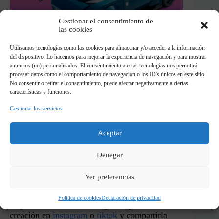
Gestionar el consentimiento de
las cookies
Utilizamos tecnologías como las cookies para almacenar y/o acceder a la información
del dispositivo. Lo hacemos para mejorar la experiencia de navegación y para mostrar
anuncios (no) personalizados. El consentimiento a estas tecnologías nos permitirá
Si quieres hacer más modificaciones para
procesar datos como el comportamiento de navegación o los ID's únicos en este sitio.
el Mustang de Lego como las puertas o
No consentir o retirar el consentimiento, puede afectar negativamente a ciertas
características y funciones.
construcciones alternativas con el mismo
set, en el blog que le hemos hecho puedes
Gestionar los servicios
ver más alternativos geniales
Aceptar
VER BLOG DARK HORSE
Denegar
Ver preferencias
Comparte en mis redes sociales!
Si haces algún
MOC
o cualquier
Custom de
Política de cookies
Declaración de privacidad
Lego
de esta web seria un placer poder ver tu
creación en
instagram
o
tiktok
y compartirla