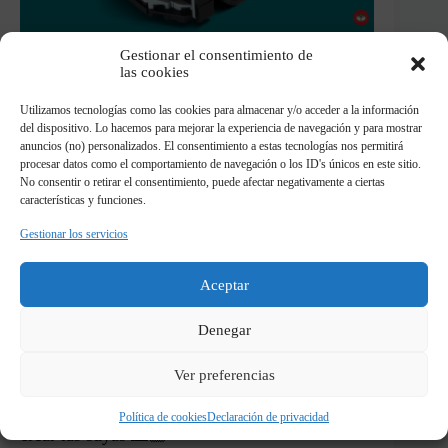
Gestionar el consentimiento de
las cookies
Si quieres hacer
más alternativos o
quieres conocer todos los detalles
de
Utilizamos tecnologías como las cookies para almacenar y/o acceder a la información
el
Lego 76909
del kit mercedes desde
del dispositivo. Lo hacemos para mejorar la experiencia de navegación y para mostrar
este enlace podrás ir a ver todos los
anuncios (no) personalizados. El consentimiento a estas tecnologías nos permitirá
detalles de este modelo
procesar datos como el comportamiento de navegación o los ID's únicos en este sitio.
No consentir o retirar el consentimiento, puede afectar negativamente a ciertas
características y funciones.
VER MERCEDES
Gestionar los servicios
Aceptar
Comparte en mis redes sociales!
Denegar
Si te ha gustado este set o
cualquier
alternativo
de esta web seria un placer
Ver preferencias
poder ver tu creación en
instagram
o
tiktok
y
compartirla para que más personas se animen a
Política de cookies
Declaración de privacidad
crear las suyas 🙏🏽