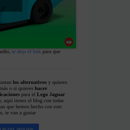
tudio,
te dejo el link
para que
gustan
los alternativos
y quieres
más o si quieres
hacer
icaciones
para el
Lego Jaguar
e
, aquí tienes el blog con todas
sas que hemos hecho con este
, te van a gustar
R BLOG JAGUAR