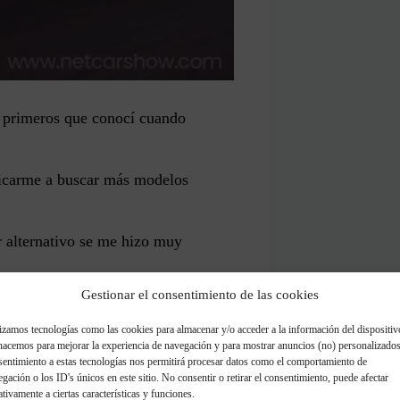
s primeros que conocí cuando
icarme a buscar más modelos
 alternativo se me hizo muy
Gestionar el consentimiento de las cookies
reo que he hecho modelos mucho
izamos tecnologías como las cookies para almacenar y/o acceder a la información del dispositiv
hacemos para mejorar la experiencia de navegación y para mostrar anuncios (no) personalizados
sentimiento a estas tecnologías nos permitirá procesar datos como el comportamiento de
urara como nos tienes acostumbrados
gación o los ID's únicos en este sitio. No consentir o retirar el consentimiento, puede afectar
tivamente a ciertas características y funciones.