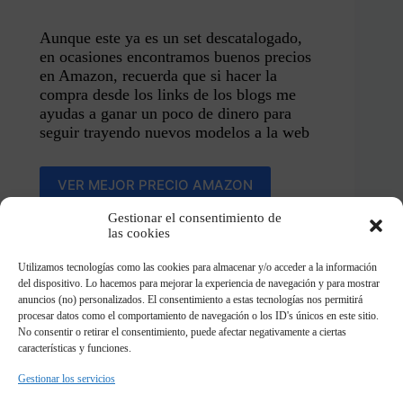
Aunque este ya es un set descatalogado,
en ocasiones encontramos buenos precios
en Amazon, recuerda que si hacer la
compra desde los links de los blogs me
ayudas a ganar un poco de dinero para
seguir trayendo nuevos modelos a la web
VER MEJOR PRECIO AMAZON
Gestionar el consentimiento de
las cookies
Comparte en mis redes sociales!
Utilizamos tecnologías como las cookies para almacenar y/o acceder a la información
Si te ha gustado este set o
del dispositivo. Lo hacemos para mejorar la experiencia de navegación y para mostrar
cualquier
alternativo
de esta web seria un placer
anuncios (no) personalizados. El consentimiento a estas tecnologías nos permitirá
poder ver tu creación en
instagram
o
tiktok
y
procesar datos como el comportamiento de navegación o los ID's únicos en este sitio.
No consentir o retirar el consentimiento, puede afectar negativamente a ciertas
compartirla para que más personas se animen a
características y funciones.
crear las suyas 🙏🏽
Gestionar los servicios
Timetobrick
>
LEGO Alternativos
>
Lego Challenger en Golf