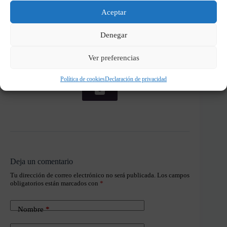
Aceptar
Denegar
▷ ¿Te ha gustado? Compártelo! ◁
Ver preferencias
Política de cookies
Declaración de privacidad
Deja un comentario
Tu dirección de correo electrónico no será publicada.
Los campos
obligatorios están marcados con
*
Nombre
*