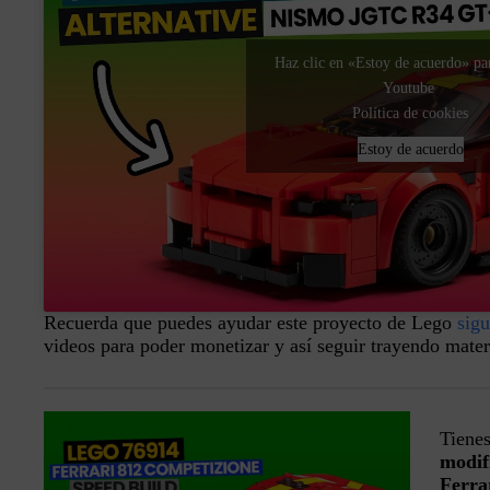
Haz clic en «Estoy de acuerdo» par
Youtube
Política de cookies
Estoy de acuerdo
Recuerda que puedes ayudar este proyecto de Lego
sig
videos para poder monetizar y así seguir trayendo mate
Tiene
modif
Ferra