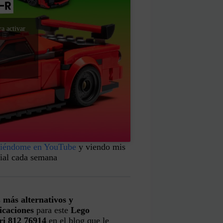
a activar
uiéndome en YouTube
y viendo mis
rial cada semana
s
más alternativos y
icaciones
para este
Lego
ri 812 76914
en el blog que le