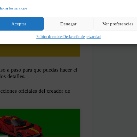
ionar los servicios
Aceptar
Denegar
Ver preferencias
Política de cookies
Declaración de privacidad
aso a paso para que puedas hacer el
os detalles.
cciones oficiales del creador de