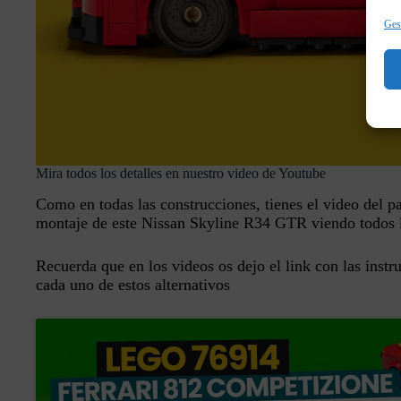
Gest
Mira todos los detalles en nuestro video de Youtube
Como en todas las construcciones, tienes el video del p
montaje de este Nissan Skyline R34 GTR viendo todos l
Recuerda que en los videos os dejo el link con las instru
cada uno de estos alternativos