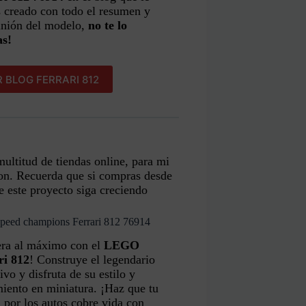
 creado con todo el resumen y
inión del modelo,
no te lo
as!
 BLOG FERRARI 812
multitud de tiendas online, para mi
on. Recuerda que si compras desde
e este proyecto siga creciendo
peed champions Ferrari 812 76914
era al máximo con el
LEGO
ri 812
! Construye el legendario
ivo y disfruta de su estilo y
iento en miniatura. ¡Haz que tu
 por los autos cobre vida con