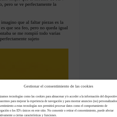
o, pero se ve perfectamente la
imagino que al faltar piezas es la
s que sea feo, pero no queda igual
montaba se me rompió todo varias
perfectamente sujeto
Gestionar el consentimiento de las cookies
izamos tecnologías como las cookies para almacenar y/o acceder a la información del dispositiv
hacemos para mejorar la experiencia de navegación y para mostrar anuncios (no) personalizados
sentimiento a estas tecnologías nos permitirá procesar datos como el comportamiento de
gación o los ID's únicos en este sitio. No consentir o retirar el consentimiento, puede afectar
tivamente a ciertas características y funciones.