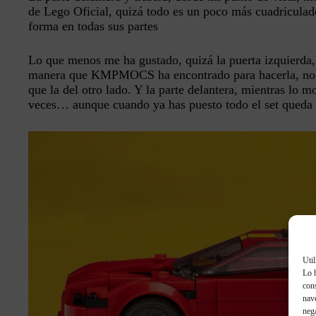
de Lego Oficial, quizá todo es un poco más cuadriculad
forma en todas sus partes
Lo que menos me ha gustado, quizá la puerta izquierda, 
manera que KMPMOCS ha encontrado para hacerla, no e
que la del otro lado. Y la parte delantera, mientras lo 
veces… aunque cuando ya has puesto todo el set queda 
Util
Lo 
con
nave
nega